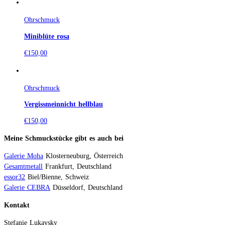
Ohrschmuck
Miniblüte rosa
€
150,00
Ohrschmuck
Vergissmeinnicht hellblau
€
150,00
Meine Schmuckstücke gibt es auch bei
Galerie Moha
Klosterneuburg, Österreich
Gesamtmetall
Frankfurt, Deutschland
essor32
Biel/Bienne, Schweiz
Galerie CEBRA
Düsseldorf, Deutschland
Kontakt
Stefanie Lukavsky