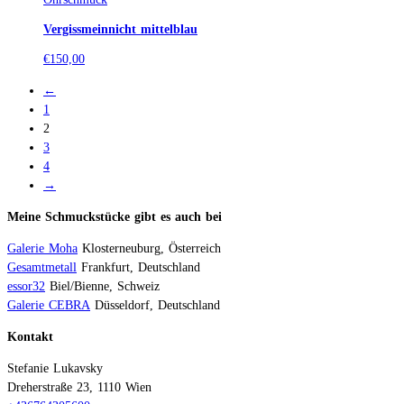
Vergissmeinnicht mittelblau
€
150,00
←
1
2
3
4
→
Meine Schmuckstücke gibt es auch bei
Galerie Moha
Klosterneuburg, Österreich
Gesamtmetall
Frankfurt, Deutschland
essor32
Biel/Bienne, Schweiz
Galerie CEBRA
Düsseldorf, Deutschland
Kontakt
Stefanie Lukavsky
Dreherstraße 23, 1110 Wien