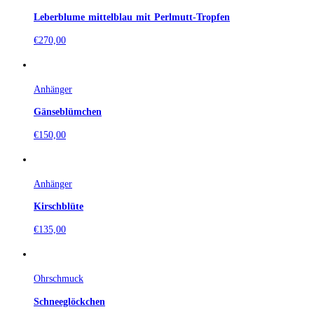
Leberblume mittelblau mit Perlmutt-Tropfen
€
270,00
Anhänger
Gänseblümchen
€
150,00
Anhänger
Kirschblüte
€
135,00
Ohrschmuck
Schneeglöckchen