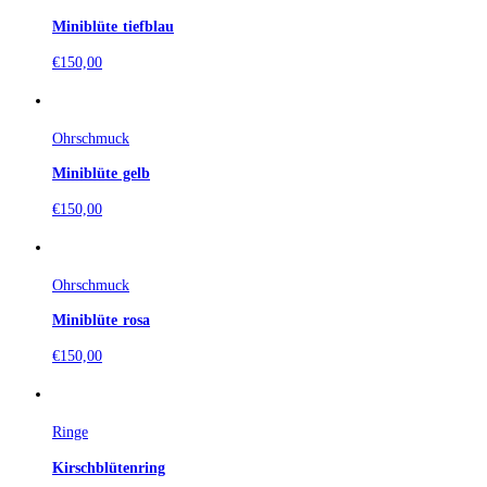
Miniblüte tiefblau
€
150,00
Ohrschmuck
Miniblüte gelb
€
150,00
Ohrschmuck
Miniblüte rosa
€
150,00
Ringe
Kirschblütenring