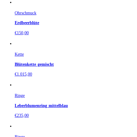
Ohrschmuck
Erdbeerblüte
€
150,00
Kette
Blütenkette gemischt
€
1.015,00
Ringe
Leberblumenring mittelblau
€
235,00
Ringe