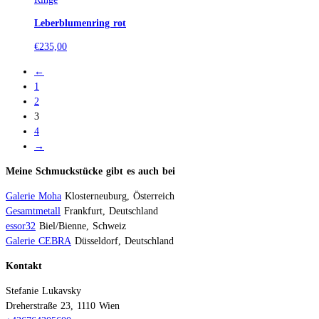
Leberblumenring rot
€
235,00
←
1
2
3
4
→
Meine Schmuckstücke gibt es auch bei
Galerie Moha
Klosterneuburg, Österreich
Gesamtmetall
Frankfurt, Deutschland
essor32
Biel/Bienne, Schweiz
Galerie CEBRA
Düsseldorf, Deutschland
Kontakt
Stefanie Lukavsky
Dreherstraße 23, 1110 Wien