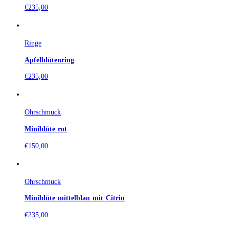
€
235,00
Ringe
Apfelblütenring
€
235,00
Ohrschmuck
Miniblüte rot
€
150,00
Ohrschmuck
Miniblüte mittelblau mit Citrin
€
235,00